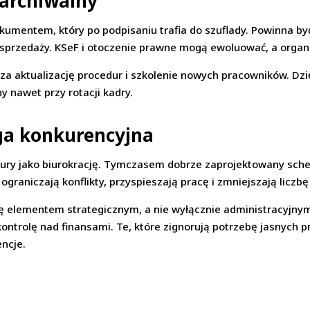
 archiwalny
kumentem, który po podpisaniu trafia do szuflady. Powinna b
u sprzedaży. KSeF i otoczenie prawne mogą ewoluować, a organ
a aktualizację procedur i szkolenie nowych pracowników. Dzi
y nawet przy rotacji kadry.
ga konkurencyjna
ury jako biurokrację. Tymczasem dobrze zaprojektowany schem
graniczają konflikty, przyspieszają pracę i zmniejszają liczbę
ę elementem strategicznym, a nie wyłącznie administracyjnym.
 kontrolę nad finansami. Te, które zignorują potrzebę jasnych
ncje.