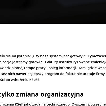
ęło się od pytania: „Czy nasz system jest gotowy?”. Tymcza
anizacja jesteśmy gotowi?”. Faktury ustrukturyzowane zmieniaj
edzialność, tempo pracy i obieg informacji. Tam, gdzie wcześ
y. Bez nich nawet najlepszy program do faktur nie uratuje fir
ości po wdrożeniu KSeF?
, tylko zmiana organizacyjna
drożenia KSeF jako zadania technicznego. Owszem, potrzebne