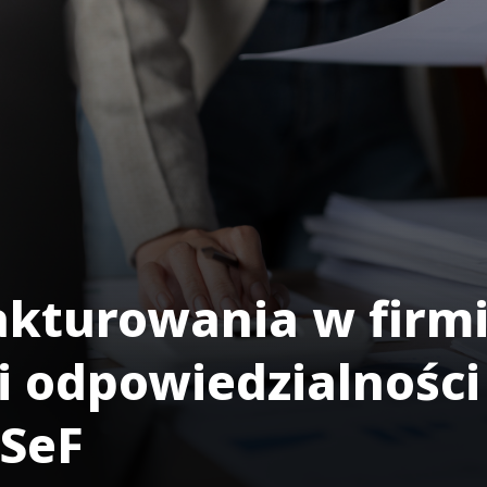
akturowania w firm
i odpowiedzialności
KSeF