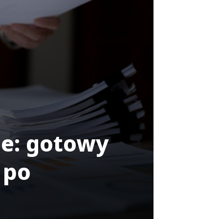
ie: gotowy
 po