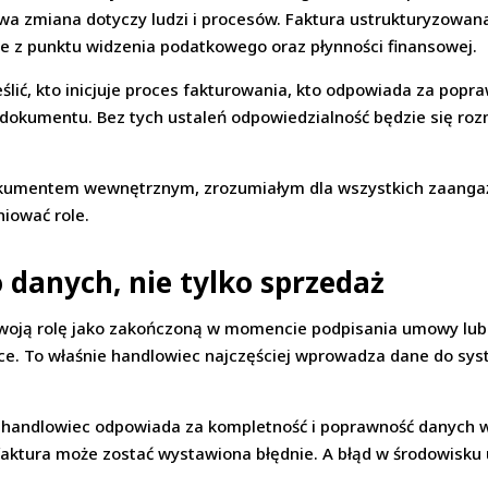
ziwa zmiana dotyczy ludzi i procesów. Faktura ustrukturyzowan
we z punktu widzenia podatkowego oraz płynności finansowej.
ślić, kto inicjuje proces fakturowania, kto odpowiada za popr
a dokumentu. Bez tych ustaleń odpowiedzialność będzie się ro
okumentem wewnętrznym, zrozumiałym dla wszystkich zaanga
niować role.
 danych, nie tylko sprzedaż
swoją rolę jako zakończoną w momencie podpisania umowy lub
ące. To właśnie handlowiec najczęściej wprowadza dane do sy
 handlowiec odpowiada za kompletność i poprawność danych w
 faktura może zostać wystawiona błędnie. A błąd w środowisk