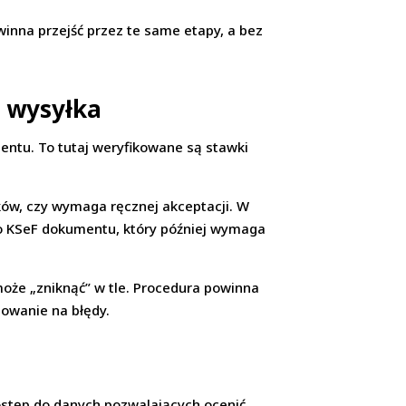
inna przejść przez te same etapy, a bez
i wysyłka
entu. To tutaj weryfikowane są stawki
ków, czy wymaga ręcznej akceptacji. W
do KSeF dokumentu, który później wymaga
oże „zniknąć” w tle. Procedura powinna
owanie na błędy.
dostęp do danych pozwalających ocenić,