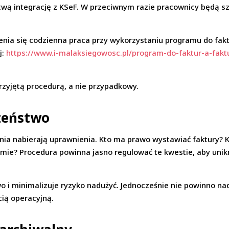
wą integrację z KSeF. W przeciwnym razie pracownicy będą szu
ienia się codzienna praca przy wykorzystaniu programu do fakt
j:
https://www.i-malaksiegowosc.pl/program-do-faktur-a-fakt
rzyjętą procedurą, a nie przypadkowy.
zeństwo
ia nabierają uprawnienia. Kto ma prawo wystawiać faktury? 
ie? Procedura powinna jasno regulować te kwestie, aby unikną
o i minimalizuje ryzyko nadużyć. Jednocześnie nie powinno na
ią operacyjną.