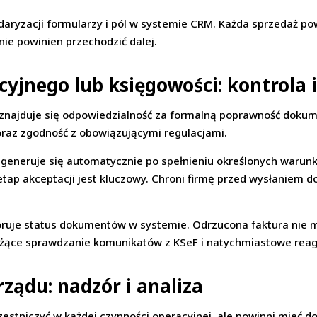
aryzacji formularzy i pól w systemie CRM. Każda sprzedaż pow
ie powinien przechodzić dalej.
cyjnego lub księgowości: kontrola 
i znajduje się odpowiedzialność za formalną poprawność dokum
raz zgodność z obowiązującymi regulacjami.
a generuje się automatycznie po spełnieniu określonych warun
etap akceptacji jest kluczowy. Chroni firmę przed wysłaniem 
toruje status dokumentów w systemie. Odrzucona faktura nie m
żące sprawdzanie komunikatów z KSeF i natychmiastowe reag
rządu: nadzór i analiza
czestniczyć w każdej czynności operacyjnej, ale powinni mieć 