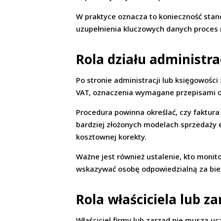
W praktyce oznacza to konieczność stand
uzupełnienia kluczowych danych proces n
Rola działu administra
Po stronie administracji lub księgowośc
VAT, oznaczenia wymagane przepisami o
Procedura powinna określać, czy faktur
bardziej złożonych modelach sprzedaży 
kosztownej korekty.
Ważne jest również ustalenie, kto moni
wskazywać osobę odpowiedzialną za bie
Rola właściciela lub za
Właściciel firmy lub zarząd nie muszą u