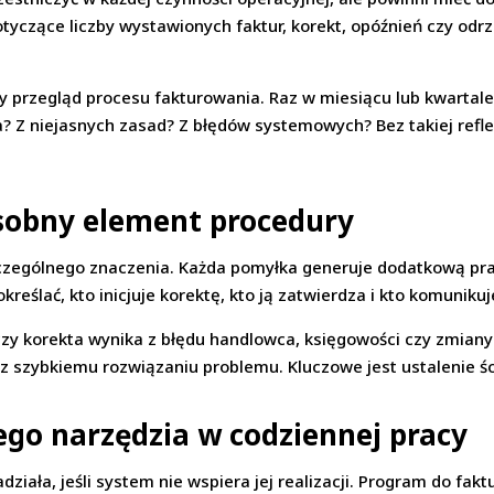
otyczące liczby wystawionych faktur, korekt, opóźnień czy odr
 przegląd procesu fakturowania. Raz w miesiącu lub kwartale 
a? Z niejasnych zasad? Z błędów systemowych? Bez takiej ref
sobny element procedury
czególnego znaczenia. Każda pomyłka generuje dodatkową prac
reślać, kto inicjuje korektę, kto ją zatwierdza i kto komuniku
zy korekta wynika z błędu handlowca, księgowości czy zmiany
z szybkiemu rozwiązaniu problemu. Kluczowe jest ustalenie ści
go narzędzia w codziennej pracy
działa, jeśli system nie wspiera jej realizacji. Program do fak