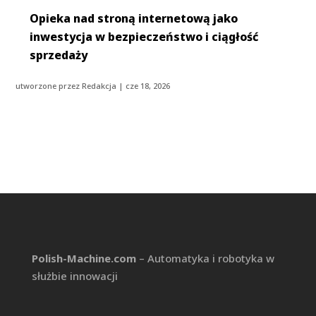
Opieka nad stroną internetową jako
inwestycja w bezpieczeństwo i ciągłość
sprzedaży
utworzone przez
Redakcja
|
cze 18, 2026
Polish-Machine.com
– Automatyka i robotyka w
służbie innowacji