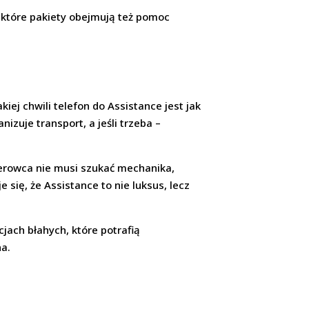
iektóre pakiety obejmują też pomoc
kiej chwili telefon do Assistance jest jak
izuje transport, a jeśli trzeba –
ierowca nie musi szukać mechanika,
 się, że Assistance to nie luksus, lecz
jach błahych, które potrafią
na.