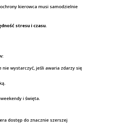
j ochrony kierowca musi samodzielnie
ędność stresu i czasu
.
w:
nie wystarczyć, jeśli awaria zdarzy się
ką.
 weekendy i święta.
iera dostęp do znacznie szerszej