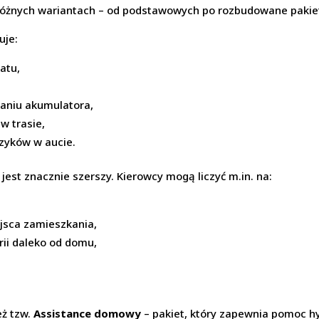
różnych wariantach – od podstawowych po rozbudowane pakie
uje:
atu,
aniu akumulatora,
w trasie,
zyków w aucie.
jest znacznie szerszy. Kierowcy mogą liczyć m.in. na:
,
ejsca zamieszkania,
arii daleko od domu,
eż tzw.
Assistance domowy
– pakiet, który zapewnia pomoc hy