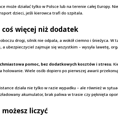
nce może działać tylko w Polsce lub na terenie całej Europy. N
ort dzieci, jeśli kierowca trafi do szpitala.
 coś więcej niż dodatek
boczu drogi, silnik nie odpala, a wokół ciemno i śnieżyca. W ta
 a ubezpieczyciel zajmuje się wszystkim – wysyła lawetę, organ
chmiastowa pomoc, bez dodatkowych kosztów i stresu
. K
za holowanie. Wiele osób dopiero po pierwszej awarii przekonuje
tance działa nie tylko w razie wypadku – ale również w sytuac
rozładowany akumulator, brak paliwa w trasie czy pęknięta opo
 możesz liczyć