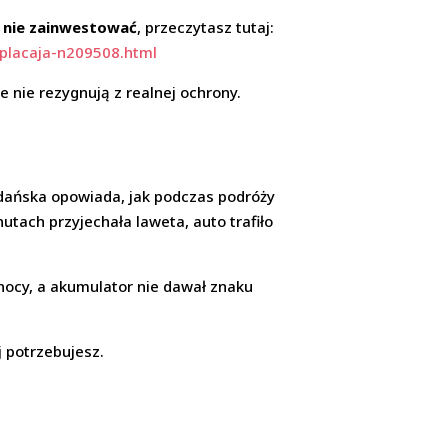
w nie zainwestować
, przeczytasz tutaj:
placaja-n209508.html
e nie rezygnują z realnej ochrony.
Gdańska opowiada, jak podczas podróży
tach przyjechała laweta, auto trafiło
nocy, a akumulator nie dawał znaku
j potrzebujesz.