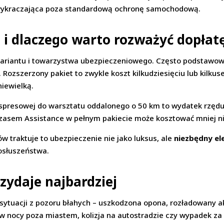
a wykraczająca poza standardową ochronę samochodową.
e i dlaczego warto rozważyć dopłat
wariantu i towarzystwa ubezpieczeniowego. Często podstawow
 Rozszerzony pakiet to zwykle koszt kilkudziesięciu lub kilkus
iewielką.
ekspresowej do warsztatu oddalonego o 50 km to wydatek rzęd
ymczasem Assistance w pełnym pakiecie może kosztować mniej ni
w traktuje to ubezpieczenie nie jako luksus, ale
niezbędny el
posłuszeństwa.
rzydaje najbardziej
sytuacji z pozoru błahych – uszkodzona opona, rozładowany ak
 w nocy poza miastem, kolizja na autostradzie czy wypadek za 