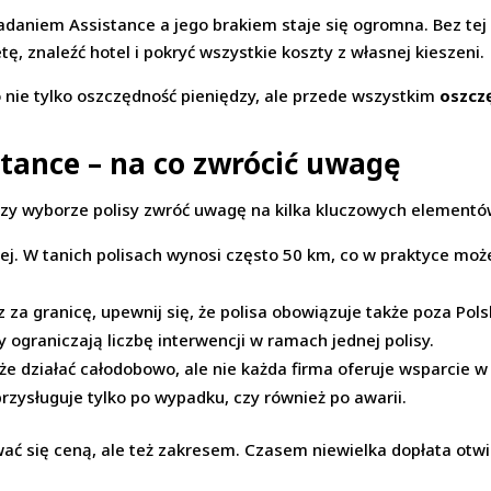
adaniem Assistance a jego brakiem staje się ogromna. Bez te
ę, znaleźć hotel i pokryć wszystkie koszty z własnej kieszeni.
o nie tylko oszczędność pieniędzy, ale przede wszystkim
oszcz
stance – na co zwrócić uwagę
Przy wyborze polisy zwróć uwagę na kilka kluczowych elementó
ej. W tanich polisach wynosi często 50 km, co w praktyce może 
z za granicę, upewnij się, że polisa obowiązuje także poza Pols
y ograniczają liczbę interwencji w ramach jednej polisy.
e działać całodobowo, ale nie każda firma oferuje wsparcie w
rzysługuje tylko po wypadku, czy również po awarii.
ować się ceną, ale też zakresem. Czasem niewielka dopłata otw