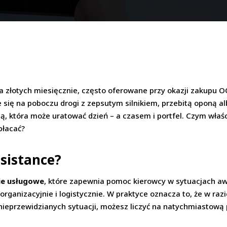
lka złotych miesięcznie, często oferowane przy okazji zakupu O
e się na poboczu drogi z zepsutym silnikiem, przebitą oponą a
ją, która może uratować dzień – a czasem i portfel. Czym właśc
płacać?
ssistance?
ie usługowe
, które zapewnia pomoc kierowcy w sytuacjach aw
rganizacyjnie i logistycznie. W praktyce oznacza to, że w razie 
ieprzewidzianych sytuacji, możesz liczyć na natychmiastową