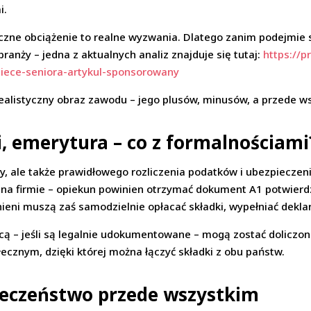
i.
zyczne obciążenie to realne wyzwania. Dlatego zanim podejmie 
 branży – jedna z aktualnych analiz znajduje się tutaj:
https://
iece-seniora-artykul-sponsorowany
alistyczny obraz zawodu – jego plusów, minusów, a przede ws
i, emerytura – co z formalnościami
y, ale także prawidłowego rozliczenia podatków i ubezpiecze
 na firmie – opiekun powinien otrzymać dokument A1 potwier
ni muszą zaś samodzielnie opłacać składki, wypełniać deklar
icą – jeśli są legalnie udokumentowane – mogą zostać dolicz
cznym, dzięki której można łączyć składki z obu państw.
eczeństwo przede wszystkim