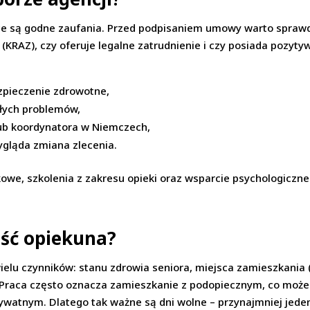
sce są godne zaufania. Przed podpisaniem umowy warto sprawdz
 (KRAZ), czy oferuje legalne zatrudnienie i czy posiada pozyt
ezpieczenie zdrowotne,
głych problemów,
lub koordynatora w Niemczech,
wygląda zmiana zlecenia.
ykowe, szkolenia z zakresu opieki oraz wsparcie psychologiczn
ość opiekuna?
elu czynników: stanu zdrowia seniora, miejsca zamieszkania 
. Praca często oznacza zamieszkanie z podopiecznym, co moż
watnym. Dlatego tak ważne są dni wolne – przynajmniej jeden