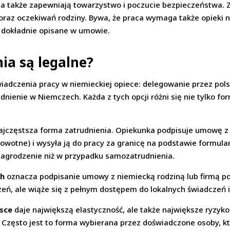
 a także zapewniają towarzystwo i poczucie bezpieczeństwa. Z
oraz oczekiwań rodziny. Bywa, że praca wymaga także opieki 
y dokładnie opisane w umowie.
ia są legalne?
świadczenia pracy w niemieckiej opiece: delegowanie przez pol
enie w Niemczech. Każda z tych opcji różni się nie tylko form
ajczęstsza forma zatrudnienia. Opiekunka podpisuje umowę z
rowotne) i wysyła ją do pracy za granicę na podstawie formul
ynagrodzenie niż w przypadku samozatrudnienia.
ch
oznacza podpisanie umowy z niemiecką rodziną lub firmą 
eń, ale wiąże się z pełnym dostępem do lokalnych świadczeń 
sce
daje największą elastyczność, ale także największe ryzyk
. Często jest to forma wybierana przez doświadczone osoby, k