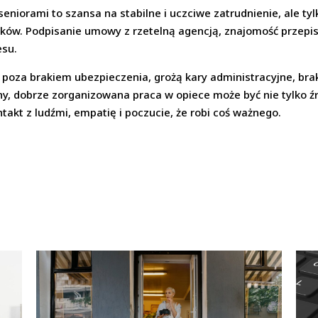
eniorami to szansa na stabilne i uczciwe zatrudnienie, ale ty
ów. Podpisanie umowy z rzetelną agencją, znajomość przepisó
esu.
 poza brakiem ubezpieczenia, grożą kary administracyjne, brak
ny, dobrze zorganizowana praca w opiece może być nie tylko ź
ontakt z ludźmi, empatię i poczucie, że robi coś ważnego.