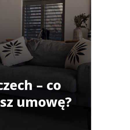
zech – co
zesz umowę?