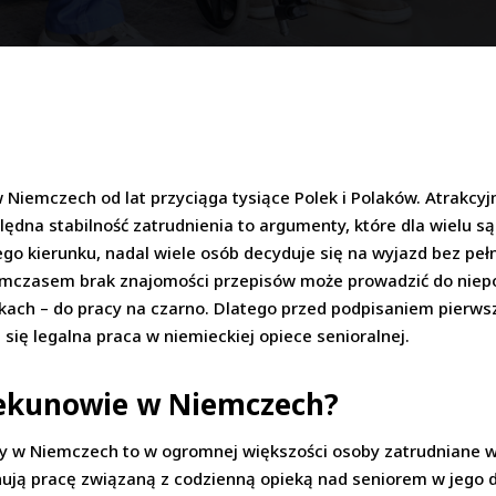
 Niemczech od lat przyciąga tysiące Polek i Polaków. Atrakc
ędna stabilność zatrudnienia to argumenty, które dla wielu są
o kierunku, nadal wiele osób decyduje się na wyjazd bez pełn
 Tymczasem brak znajomości przepisów może prowadzić do nie
kach – do pracy na czarno. Dlatego przed podpisaniem pierw
 się legalna praca w niemieckiej opiece senioralnej.
iekunowie w Niemczech?
ący w Niemczech to w ogromnej większości osoby zatrudniane
nują pracę związaną z codzienną opieką nad seniorem w jego 