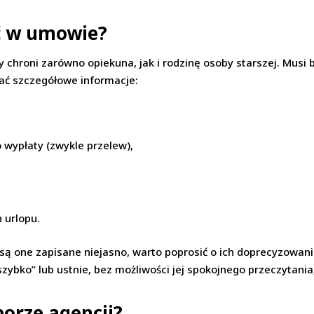
ć w umowie?
chroni zarówno opiekuna, jak i rodzinę osoby starszej. Musi 
rać szczegółowe informacje:
 wypłaty (zwykle przelew),
 urlopu.
lub są one zapisane niejasno, warto poprosić o ich doprecyzowa
ybko” lub ustnie, bez możliwości jej spokojnego przeczytania
orze agencji?