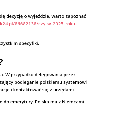
się decyzję o wyjeździe, warto zapoznać
prk24.pl/86682138/czy-w-2025-roku-
zystkim specyfiki.
?
nia. W przypadku delegowania przez
dzający podleganie polskiemu systemowi
acje i kontaktować się z urzędami.
one do emerytury. Polska ma z Niemcami