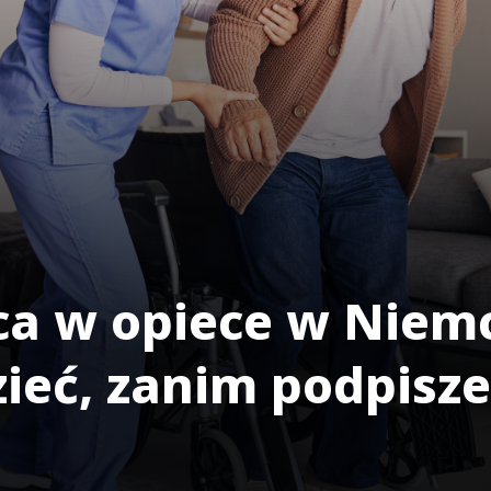
ca w opiece w Niemc
zieć, zanim podpis