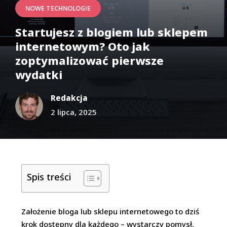
NOWE TECHNOLOGIE
Startujesz z blogiem lub sklepem
internetowym? Oto jak
zoptymalizować pierwsze
wydatki
Redakcja
2 lipca, 2025
Spis treści
Założenie bloga lub sklepu internetowego to dziś
krok dostępny dla każdego – wystarczy pomysł,