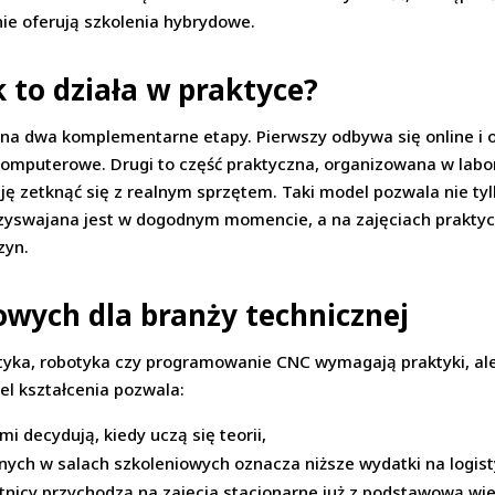
nie oferują szkolenia hybrydowe.
 to działa w praktyce?
 na dwa komplementarne etapy. Pierwszy odbywa się online i ob
komputerowe. Drugi to część praktyczna, organizowana w labor
ję zetknąć się z realnym sprzętem. Taki model pozwala nie tyl
rzyswajana jest w dogodnym momencie, a na zajęciach praktyc
zyn.
owych dla branży technicznej
atyka, robotyka czy programowanie CNC wymagają praktyki, al
l kształcenia pozwala:
mi decydują, kiedy uczą się teorii,
nych w salach szkoleniowych oznacza niższe wydatki na logist
tnicy przychodzą na zajęcia stacjonarne już z podstawową wie