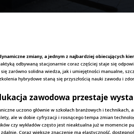
ynamiczne zmiany, a jednym z najbardziej obiecujących ki
 praktyką odbywaną stacjonarnie coraz częściej staje się odp
y się zarówno solidna wiedza, jak i umiejętności manualne, sz
szkolenia hybrydowe staną się przyszłością nauki zawodu i zdo
dukacja zawodowa przestaje wysta
hniczne uczono głównie w szkołach branżowych i technikach, a
ety, ale w dobie cyfryzacji i rosnącego tempa zmian technolo
ków czy wykładów często jest nieaktualna już w momencie publ
ć zdalnie. Coraz większe znaczenie ma elastyczność, dostępno