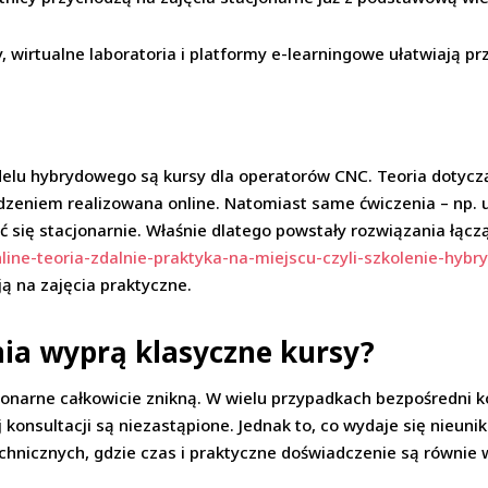
, wirtualne laboratoria i platformy e-learningowe ułatwiają pr
lu hybrydowego są kursy dla operatorów CNC. Teoria dotycz
eniem realizowana online. Natomiast same ćwiczenia – np. ust
się stacjonarnie. Właśnie dlatego powstały rozwiązania łącz
nline-teoria-zdalnie-praktyka-na-miejscu-czyli-szkolenie-hyb
ają na zajęcia praktyczne.
ia wyprą klasyczne kursy?
cjonarne całkowicie znikną. W wielu przypadkach bezpośredni 
onsultacji są niezastąpione. Jednak to, co wydaje się nieuni
chnicznych, gdzie czas i praktyczne doświadczenie są równie