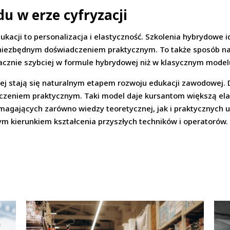
u w erze cyfryzacji
ukacji to personalizacja i elastyczność. Szkolenia hybrydowe i
z niezbędnym doświadczeniem praktycznym. To także sposób n
cznie szybciej w formule hybrydowej niż w klasycznym model
ej stają się naturalnym etapem rozwoju edukacji zawodowej. D
czeniem praktycznym. Taki model daje kursantom większą elas
gających zarówno wiedzy teoretycznej, jak i praktycznych u
ym kierunkiem kształcenia przyszłych techników i operatorów.