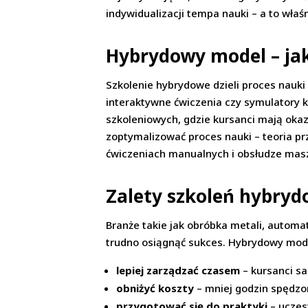
indywidualizacji tempa nauki – a to właś
Hybrydowy model – jak
Szkolenie hybrydowe dzieli proces nauki
interaktywne ćwiczenia czy symulatory 
szkoleniowych, gdzie kursanci mają okaz
zoptymalizować proces nauki – teoria p
ćwiczeniach manualnych i obsłudze mas
Zalety szkoleń hybryd
Branże takie jak obróbka metali, autom
trudno osiągnąć sukces. Hybrydowy mode
lepiej zarządzać czasem
– kursanci sa
obniżyć koszty
– mniej godzin spędzo
przygotować się do praktyki
– uczes