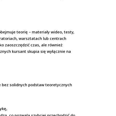
ejmuje teorię – materiały wideo, testy,
atoriach, warsztatach lub centrach
ko zaoszczędzić czas, ale również
znych kursant skupia się wyłącznie na
e bez solidnych podstaw teoretycznych
ykę,
dzą, co pozwala szybciej przechodzić do